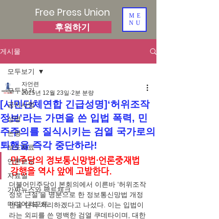
Free Press Union
ME
NU
후원하기
게시물
모두보기
자언련
모두보기
2025년 12월 23일
2분 분량
[시민단체연합 긴급성명]‘허위조작
공지사항
정보’라는 가면을 쓴 입법 폭력, 민
성명
주주의를 질식시키는 검열 국가로의
논평
퇴행을 즉각 중단하라!
보도자료
민주당의 정보통신망법·언론중재법 
언론보도
강행을 역사 앞에 고발한다.
자료실
더불어민주당이 본회의에서 이른바 ‘허위조작
가짜뉴스와 팩트체크
정보 근절’을 명분으로 한 정보통신망법 개정
미디어리포트
안을 단독 처리하겠다고 나섰다. 이는 입법이
라는 외피를 쓴 명백한 검열 쿠데타이며, 대한