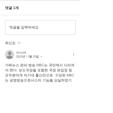
댓글 1개
댓글을 입력하세요.
[토론회 개최] 자유대한민
[경과보고] 자
국을 지키려면..., "시민사
연합 창립5주년(20
18)
회와 언론의 역할".
최신순
dovejtk
2023년 11월 25일
•
가짜뉴스 편파 방송 MBC는 국민에서 사라져
야 한다. 보도국장을 포함한 국장 편집장 등 
모두분야게 자기네 출신만으로  구성된 MBC
는 공영방송으로서스의 기능을 상실하였기
에 국민의 이름으로 문을 닫아야 한다. 
좋아요
답글