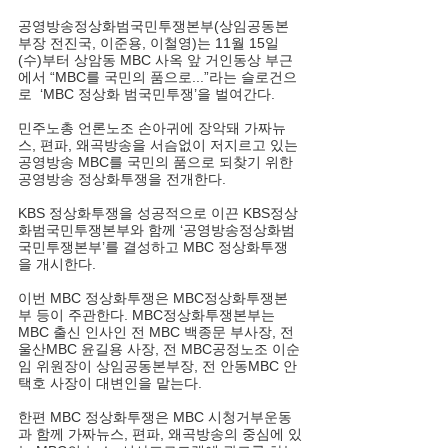
공영방송정상화범국민투쟁본부(상임공동본
부장 전진국, 이준용, 이철영)는 11월 15일
(수)부터 상암동 MBC 사옥 앞 거인동상 부근
에서 “MBC를 국민의 품으로...”라는 슬로건으
로  ‘MBC 정상화 범국민투쟁’을 벌여간다.
민주노총 언론노조 손아귀에 장악돼 가짜뉴
스, 편파, 왜곡방송을 서슴없이 저지르고 있는 
공영방송 MBC를 국민의 품으로 되찾기 위한 
공영방송 정상화투쟁을 전개한다.
KBS 정상화투쟁을 성공적으로 이끈 KBS정상
화범국민투쟁본부와 함께 ‘공영방송정상화범
국민투쟁본부’를 결성하고 MBC 정상화투쟁
을 개시한다.
이번 MBC 정상화투쟁은 MBC정상화투쟁본
부 등이 주관한다. MBC정상화투쟁본부는 
MBC 출신 인사인 전 MBC 백종문 부사장, 전 
울산MBC 윤길용 사장, 전 MBC공정노조 이순
임 위원장이 상임공동본부장, 전 안동MBC 안
택호 사장이 대변인을 맡는다.
한편 MBC 정상화투쟁은 MBC 시청거부운동
과 함께 가짜뉴스, 편파, 왜곡방송의 중심에 있