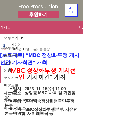
Free Press Union
ME
NU
후원하기
게시물
모두보기
자언련
모두보기
2023년 11월 13일
1분 분량
[보도자료] “MBC 정상화투쟁 개시
공지사항
선언 기자회견” 개최
성명
“
MBC 정상화투쟁 개시선
논평
언
 기자회견” 개최
보도자료
언론보도
￭ 일시 : 2023. 11. 15(수) 11:00
￭ 장소 : 상암동 MBC 사옥 앞 거인동
자료실
상
가짜뉴스와 팩트체크
￭ 주최 : 공영방송정상화범국민투쟁
본부
미디어리포트
￭ 주관 : MBC정상화투쟁본부, 자유언
론국민연합, 새미래포럼 등