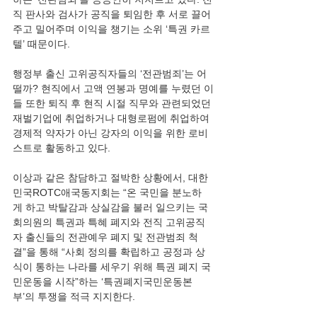
직 판사와 검사가 공직을 퇴임한 후 서로 끌어
주고 밀어주며 이익을 챙기는 소위 ‘특권 카르
텔’ 때문이다.
행정부 출신 고위공직자들의 ‘전관범죄’는 어
떨까? 현직에서 고액 연봉과 명예를 누렸던 이
들 또한 퇴직 후 현직 시절 직무와 관련되었던 
재벌기업에 취업하거나 대형로펌에 취업하여 
경제적 약자가 아닌 강자의 이익을 위한 로비
스트로 활동하고 있다.
이상과 같은 참담하고 절박한 상황에서, 대한
민국ROTC애국동지회는 “온 국민을 분노하
게 하고 박탈감과 상실감을 불러 일으키는 국
회의원의 특권과 특혜 폐지와 전직 고위공직
자 출신들의 전관예우 폐지 및 전관범죄 척
결”을 통해 “사회 정의를 확립하고 공정과 상
식이 통하는 나라를 세우기 위해 특권 폐지 국
민운동을 시작”하는 ‘특권폐지국민운동본
부’의 투쟁을 적극 지지한다.