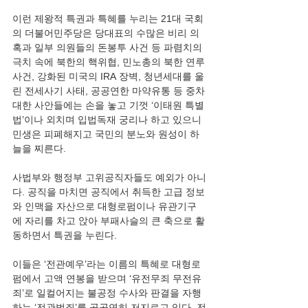
이런 제왕적 특권과 특혜를 누리는 21대 국회
의 더불어민주당은 당대표의 수많은 비리 의
혹과 일부 의원들의 돈봉투 사건 등 파렴치의 
극치 속에 북한의 핵위협, 민노총의 북한 연루 
사건, 강화된 미국의 IRA 장벽, 청년세대를 울
린 전세사기 사태, 공공연한 마약유통 등 중차
대한 사안들에는 손을 놓고 기껏 ‘이태원 특별
법’이나 외치며 입법독재 궁리나 하고 있으니 
민생은 피폐해지고 국민의 분노와 원성이 하
늘을 찌른다.
사법부와 행정부 고위공직자들도 예외가 아니
다. 공직을 마치면 공직에서 취득한 고급 정보
와 인맥을 자산으로 대형로펌이나 유관기구
에 자리를 차고 앉아 부패사슬의 큰 축으로 활
동하면서 특권을 누린다.
이들은 ‘전관예우’라는 이름의 특혜로 대형로
펌에서 고액 연봉을 받으며 ‘유전무죄 무전유
죄’로 일컬어지는 불공정 수사와 판결을 자행
하는 ‘전관범죄’를 공공연히 저지르고 있다. 전