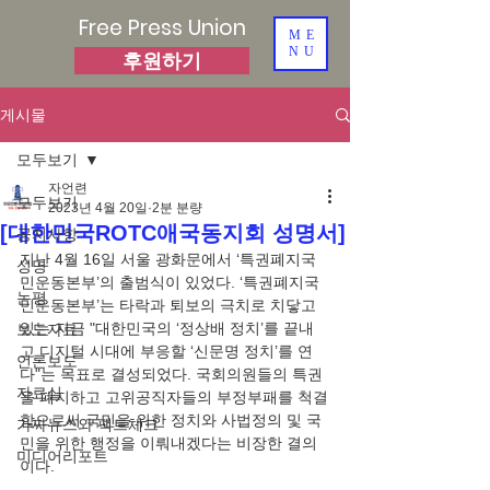
Free Press Union
ME
NU
후원하기
게시물
모두보기
자언련
모두보기
2023년 4월 20일
2분 분량
[대한민국ROTC애국동지회 성명서]
공지사항
지난 4월 16일 서울 광화문에서 ‘특권폐지국
성명
민운동본부’의 출범식이 있었다. ‘특권폐지국
논평
민운동본부’는 타락과 퇴보의 극치로 치닿고 
있는 지금 "대한민국의 ‘정상배 정치’를 끝내
보도자료
고 디지털 시대에 부응할 ‘신문명 정치’를 연
언론보도
다"는 목표로 결성되었다. 국회의원들의 특권
자료실
을 폐지하고 고위공직자들의 부정부패를 척결
함으로써 국민을 위한 정치와 사법정의 및 국
가짜뉴스와 팩트체크
민을 위한 행정을 이뤄내겠다는 비장한 결의
미디어리포트
이다. 