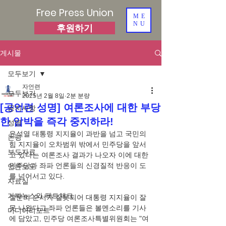
Free Press Union
ME
NU
후원하기
게시물
모두보기
자언련
모두보기
2025년 2월 8일
2분 분량
[공언련 성명] 여론조사에 대한 부당
공지사항
한 압박을 즉각 중지하라!
성명
윤석열 대통령 지지율이 과반을 넘고 국민의
논평
힘 지지율이 오차범위 밖에서 민주당을 앞서
보도자료
고 있다는 여론조사 결과가 나오자 이에 대한 
민주당과 좌파 언론들의 신경질적 반응이 도
언론보도
를 넘어서고 있다. 
자료실
가짜뉴스와 팩트체크
질문의 순서가 잘못되어 대통령 지지율이 잘
못 나왔다고 좌파 언론들은 볼멘소리를 기사
미디어리포트
에 담았고, 민주당 여론조사특별위원회는 "여