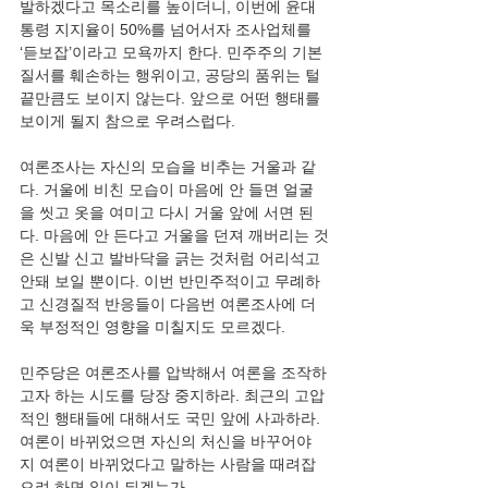
발하겠다고 목소리를 높이더니, 이번에 윤대
통령 지지율이 50%를 넘어서자 조사업체를 
‘듣보잡’이라고 모욕까지 한다. 민주주의 기본 
질서를 훼손하는 행위이고, 공당의 품위는 털
끝만큼도 보이지 않는다. 앞으로 어떤 행태를 
보이게 될지 참으로 우려스럽다.
여론조사는 자신의 모습을 비추는 거울과 같
다. 거울에 비친 모습이 마음에 안 들면 얼굴
을 씻고 옷을 여미고 다시 거울 앞에 서면 된
다. 마음에 안 든다고 거울을 던져 깨버리는 것
은 신발 신고 발바닥을 긁는 것처럼 어리석고 
안돼 보일 뿐이다. 이번 반민주적이고 무례하
고 신경질적 반응들이 다음번 여론조사에 더
욱 부정적인 영향을 미칠지도 모르겠다. 
민주당은 여론조사를 압박해서 여론을 조작하
고자 하는 시도를 당장 중지하라. 최근의 고압
적인 행태들에 대해서도 국민 앞에 사과하라. 
여론이 바뀌었으면 자신의 처신을 바꾸어야
지 여론이 바뀌었다고 말하는 사람을 때려잡
으려 하면 일이 되겠는가. 