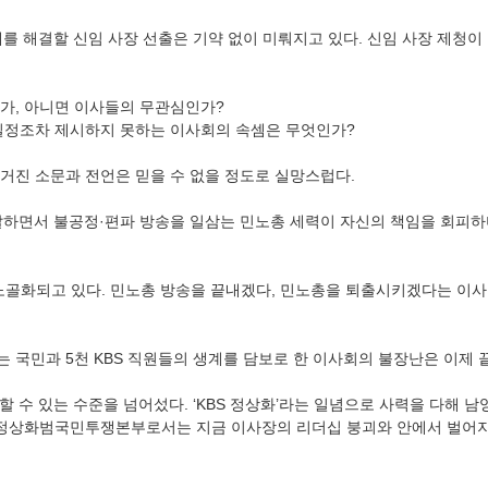
제를 해결할 신임 사장 선출은 기약 없이 미뤄지고 있다. 신임 사장 제청이
가, 아니면 이사들의 무관심인가? 
일정조차 제시하지 못하는 이사회의 속셈은 무엇인가? 
거진 소문과 전언은 믿을 수 없을 정도로 실망스럽다. 
불발하면서 불공정·편파 방송을 일삼는 민노총 세력이 자신의 책임을 회피하
노골화되고 있다. 민노총 방송을 끝내겠다, 민노총을 퇴출시키겠다는 이사
 국민과 5천 KBS 직원들의 생계를 담보로 한 이사회의 불장난은 이제 끝
할 수 있는 수준을 넘어섰다. ‘KBS 정상화’라는 일념으로 사력을 다해 
S정상화범국민투쟁본부로서는 지금 이사장의 리더십 붕괴와 안에서 벌어지