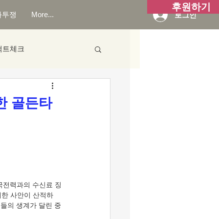
후원하기
화투쟁
More...
로그인
팩트체크
한 골든타
한국전력과의 수신료 징
대한 사안이 산적하
원들의 생계가 달린 중