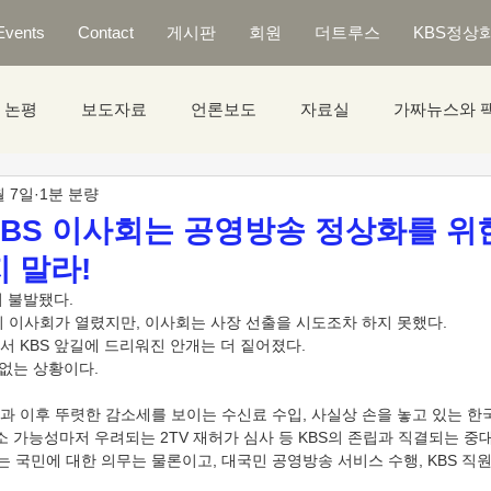
Events
Contact
게시판
회원
더트루스
KBS정상
논평
보도자료
언론보도
자료실
가짜뉴스와 
월 7일
1분 분량
 KBS 이사회는 공영방송 정상화를 위
 말라!
 불발됐다. 
시 이사회가 열렸지만, 이사회는 사장 선출을 시도조차 하지 못했다. 
 KBS 앞길에 드리워진 안개는 더 짙어졌다. 
 없는 상황이다. 
과 이후 뚜렷한 감소세를 보이는 수신료 수입, 사실상 손을 놓고 있는 
소 가능성마저 우려되는 2TV 재허가 심사 등 KBS의 존립과 직결되는 중
라는 국민에 대한 의무는 물론이고, 대국민 공영방송 서비스 수행, KBS 직