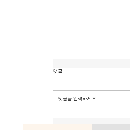
[공언련 성명] KBS 진미위에
댓글
찬동했던 강형철의 방문진 이
사장 취임을 우려한다.
강형철 숙명여대 미디어학부 교수
가 방송문화진흥회 이사장으로 호
댓글을 입력하세요.
선됐다. 언론노조가 민주당이 추천
한 오태규 이사를 그렇게 공격하더
니 결국 목적을 이룬 듯하다. 그런
데 강형철이 그동안 보여 온 행태
를 보면 ‘산 넘어 산’이라는 생각이