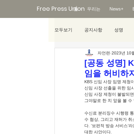
Free Press Union
홈
우리는
News+
모두보기
공지사항
성명
자언련
2023년 10
미디어리포트
[공동 성명]
임을 허비하지
KBS 신임 사장 임명 제청이
신임 사장 선출을 위한 임
신임 사장 제청이 불발되면서
그야말로 한 치 앞을 볼 수
수신료 분리징수 시행령 통
수 협상, 그리고 재허가 취
다. ‘보편적 방송 서비스’
대한 사안이다. 