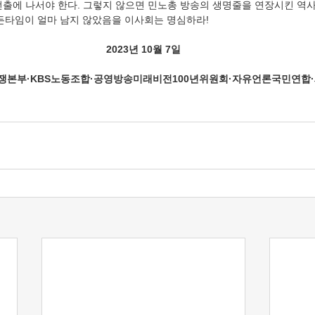
선출에 나서야 한다. 그렇지 않으면 민노총 방송의 생명줄을 연장시킨 역사
골든타임이 얼마 남지 않았음을 이사회는 명심하라! 
2023년 10월 7일
쟁본부·KBS노동조합·공영방송미래비전100년위원회·자유언론국민연합·